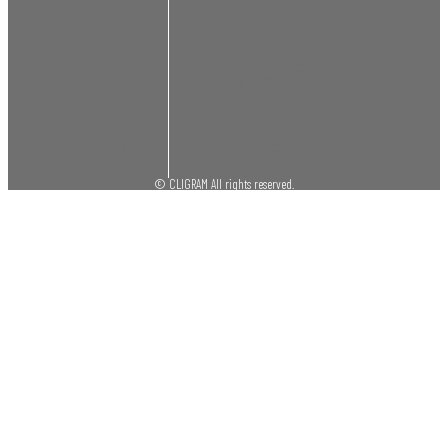
C20
デュア
ルコジ
ブライ
会社概要
AZA20
ト
レチナC
プライバシーポリシー
パンプ
セラム
© CLIGRAM All rights reserved.