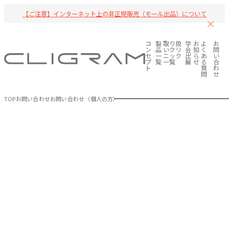
【ご注意】インターネット上の非正規販売（モール出品）について
コ
製
取り扱
学
お
よ
お
ン
品
いクリ
会
知
く
問
セ
一
ニック
出
ら
あ
い
プ
覧
一覧
展
せ
る
合
ト
質
わ
問
せ
TOP
お問い合わせ
お問い合わせ（個人の方）