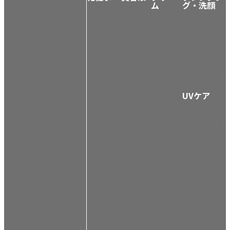
ム
グ・洗顔
コジブラ
RT+コ
イトロー
ジブラ
コジブ
クイックク
製品一覧
ション
イト
ライト
レンズ
AZAロー
バイタ
コジブ
モイストク
取り扱いクリニック
ション
ルEV
ライト
ッションウ
ショッ
ォッシュ
ト
UVケア
ステム
学会出展
メッセ
ージ10
コジブ
オールデイ
ライト
ガード
ボディ
お知らせ
ステム
メッセ
ージ30
パーフ
ェクト
EV
よくある質問
ATFエ
ッセン
ス
AZAリセ
ッター
お問い合わせ