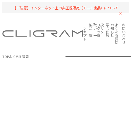
【ご注意】インターネット上の非正規販売（モール出品）について
コ
製
取り扱
学
お
よ
お
ン
品
いクリ
会
知
く
問
セ
一
ニック
出
ら
あ
い
プ
覧
一覧
展
せ
る
合
ト
質
わ
問
せ
TOP
よくある質問