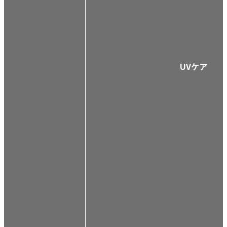
イトロー
ジブラ
コジブ
クイックク
製品一覧
ション
イト
ライト
レンズ
AZAロー
バイタ
コジブ
モイストク
取り扱いクリニック
ション
ルEV
ライト
ッションウ
ショッ
ォッシュ
ト
UVケア
ステム
学会出展
メッセ
ージ10
コジブ
オールデイ
ライト
ガード
ボディ
お知らせ
ステム
メッセ
ージ30
パーフ
ェクト
EV
よくある質問
ATFエ
ッセン
ス
AZAリセ
ッター
お問い合わせ
C20
デュア