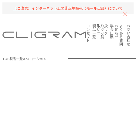
【ご注意】インターネット上の非正規販売（モール出品）について
コ
製
取り扱
学
お
よ
お
ン
品
いクリ
会
知
く
問
セ
一
ニック
出
ら
あ
い
プ
覧
一覧
展
せ
る
合
ト
質
わ
問
せ
TOP
製品一覧
AZAローション