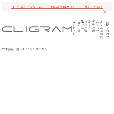
【ご注意】インターネット上の非正規販売（モール出品）について
コ
製
取り扱
学
お
よ
お
ン
品
いクリ
会
知
く
問
セ
一
ニック
出
ら
あ
い
プ
覧
一覧
展
せ
る
合
ト
質
わ
問
せ
TOP
製品一覧
レチナCパンプセラム