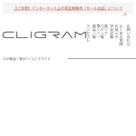
【ご注意】インターネット上の非正規販売（モール出品）について
コ
製
取り扱
学
お
よ
お
ン
品
いクリ
会
知
く
問
セ
一
ニック
出
ら
あ
い
プ
覧
一覧
展
せ
る
合
ト
質
わ
問
せ
TOP
製品一覧
RT＋コジブライト