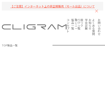
【ご注意】インターネット上の非正規販売（モール出品）について
コ
製
取り扱
学
お
よ
お
ン
品
いクリ
会
知
く
問
セ
一
ニック
出
ら
あ
い
プ
覧
一覧
展
せ
る
合
ト
質
わ
問
せ
TOP
製品一覧