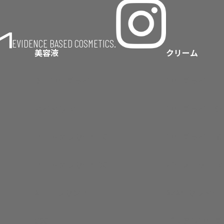
EVIDENCE BASED COSMETICS.
美容液
クリーム
RT+コジブライト
コジブライト
バイタルEV
コジブライトシ
ステムメッセージ10
コジブライトボ
ステムメッセージ30
パーフェクトEV
ATFエッセンス
AZAリセッター
C20
デュアルコジブ