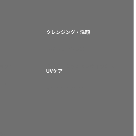
クレンジング・洗顔
クイッククレンズ
ョット
モイストクッションウォッシュ
UVケア
ディ
オールデイガード
ライト