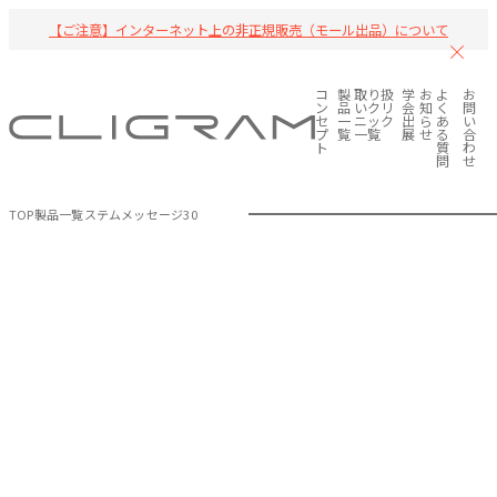
【ご注意】インターネット上の非正規販売（モール出品）について
コ
製
取り扱
学
お
よ
お
ン
品
いクリ
会
知
く
問
セ
一
ニック
出
ら
あ
い
プ
覧
一覧
展
せ
る
合
ト
質
わ
問
せ
TOP
製品一覧
ステムメッセージ30