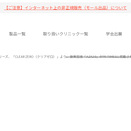
【ご注意】インターネット上の非正規販売（モール出品）について
製品一覧
取り扱いクリニック一覧
学会出展
リーズ、「CLEAR ZERO（クリアゼロ）」より、新美容液「AZA20」がPR TIMESに掲載