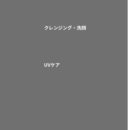
クレンジング・洗顔
クイッククレンズ
ョット
モイストクッションウォッシュ
UVケア
ディ
オールデイガード
ライト