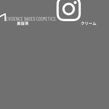
EVIDENCE BASED COSMETICS.
美容液
クリーム
RT+コジブライト
コジブライト
バイタルEV
コジブライトシ
ステムメッセージ10
コジブライトボ
ステムメッセージ30
パーフェクトEV
ATFエッセンス
AZAリセッター
C20
デュアルコジブ